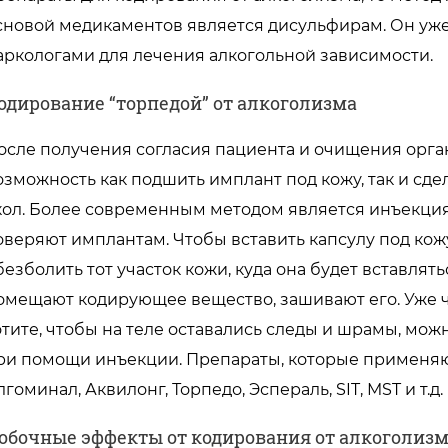
сновой медикаментов является дисульфирам. Он уж
аркологами для лечения алкогольной зависимости.
одирование “торпедой” от алкоголизма
осле получения согласия пациента и очищения орган
озможность как подшить имплант под кожу, так и с
кол. Более современным методом является инъекция
оверяют имплантам. Чтобы вставить капсулу под кож
безболить тот участок кожи, куда она будет вставлят
омещают кодирующее вещество, зашивают его. Уже ч
отите, чтобы на теле оставались следы и шрамы, мож
ри помощи инъекции. Препараты, которые применяют
лгоминал, Аквилонг, Торпедо, Эспераль, SIT, MST и т.д.
обочные эффекты от кодирования от алкоголиз