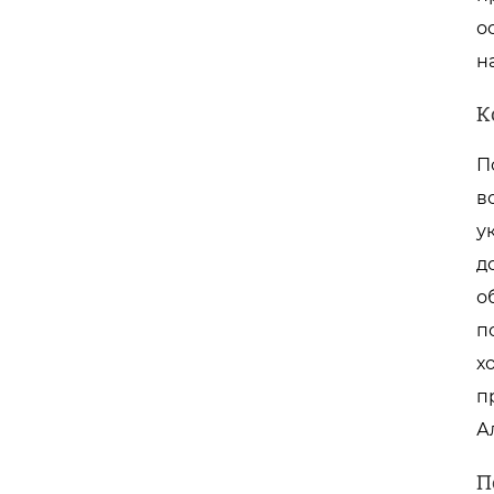
о
н
К
П
в
у
д
о
п
х
п
А
П