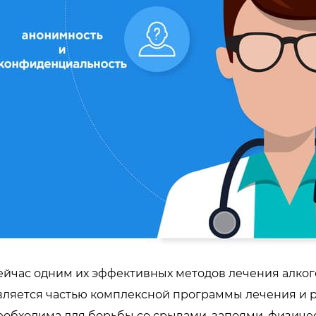
ейчас одним их эффективных методов лечения алког
вляется частью комплексной программы лечения и р
еобходима для борьбы со срывами, запоями, физиче