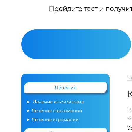
Пройдите тест и получи
Г
Лечение
Лечение алкоголизма
Р
Лечение наркомании
Вывод из запоя
О
Лечение игромании
Э