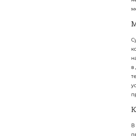
м
М
С
к
н
в
т
у
п
К
В
п