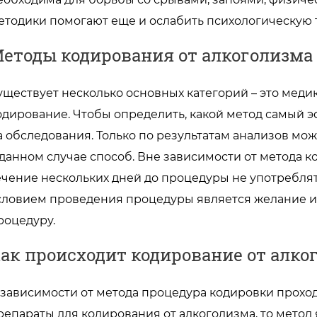
етодики помогают еще и ослабить психологическую т
етоды кодирования от алкоголизма 
уществует несколько основных категорий – это мед
одирование. Чтобы определить, какой метод самый 
а обследования. Только по результатам анализов м
 данном случае способ. Вне зависимости от метода к
ечение нескольких дней до процедуры не употребля
словием проведения процедуры является желание и
роцедуру.
ак происходит кодирование от алко
 зависимости от метода процедура кодировки проход
репараты для кодирования от алкоголизма, то метод